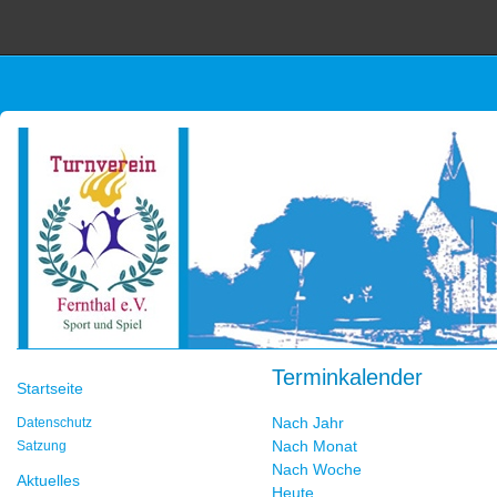
Terminkalender
Startseite
Nach Jahr
Datenschutz
Nach Monat
Satzung
Nach Woche
Aktuelles
Heute