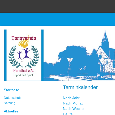
Terminkalender
Startseite
Nach Jahr
Datenschutz
Nach Monat
Satzung
Nach Woche
Aktuelles
Heute