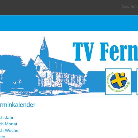
Suchen .
rminkalender
ch Jahr
ch Monat
ch Woche
ute