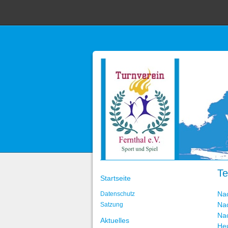
Te
Startseite
Na
Datenschutz
Na
Satzung
Na
Aktuelles
He