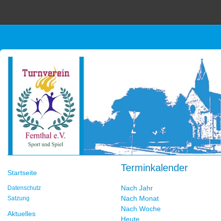
Terminkalender
Startseite
Nach Jahr
Datenschutz
Nach Monat
Satzung
Nach Woche
Aktuelles
Heute