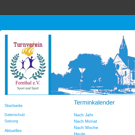
Terminkalender
Startseite
Nach Jahr
Datenschutz
Nach Monat
Satzung
Nach Woche
Aktuelles
Heute