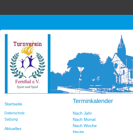
Terminkalender
Startseite
Nach Jahr
Datenschutz
Nach Monat
Satzung
Nach Woche
Aktuelles
Heute