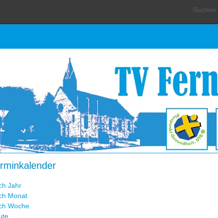
Suchen .
rminkalender
ch Jahr
ch Monat
ch Woche
ute