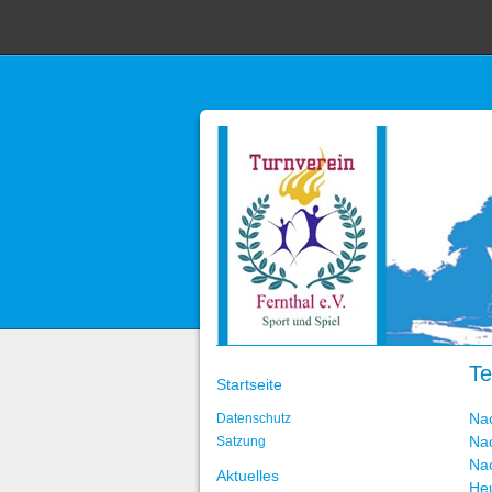
Te
Startseite
Na
Datenschutz
Na
Satzung
Na
Aktuelles
He