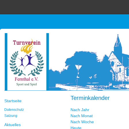
Terminkalender
Startseite
Nach Jahr
Datenschutz
Nach Monat
Satzung
Nach Woche
Aktuelles
Heute