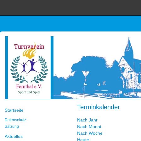
Terminkalender
Startseite
Nach Jahr
Datenschutz
Nach Monat
Satzung
Nach Woche
Aktuelles
Heute