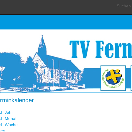
Suchen .
rminkalender
ch Jahr
ch Monat
ch Woche
ute