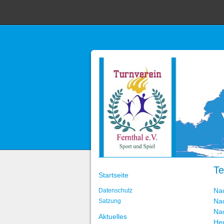
Te
Startseite
Na
Datenschutz
Na
Satzung
Na
Aktuelles
He