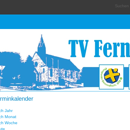
Suchen .
rminkalender
ch Jahr
ch Monat
ch Woche
ute