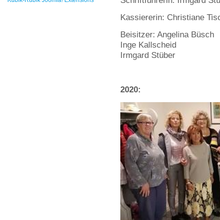
Schriftführerin: Irmgard St
Kubik-Rubik Joomla! Extensions
Kassiererin: Christiane Tis
Beisitzer: Angelina Büsch
Inge Kallscheid
Irmgard Stüber
2020: